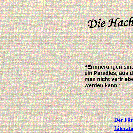
“Erinnerungen sin
ein Paradies, aus 
man nicht vertrieb
werden kann”
Der Förd
Literat