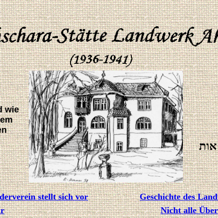
d wie
dem
en
אות
erverein stellt sich vor
Geschichte des Lan
ur
Nicht alle Über