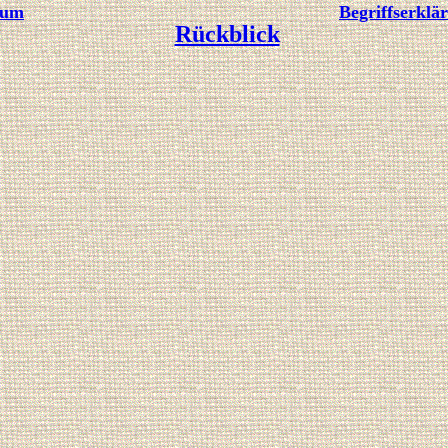
sum
Begriffserklä
Rückblick